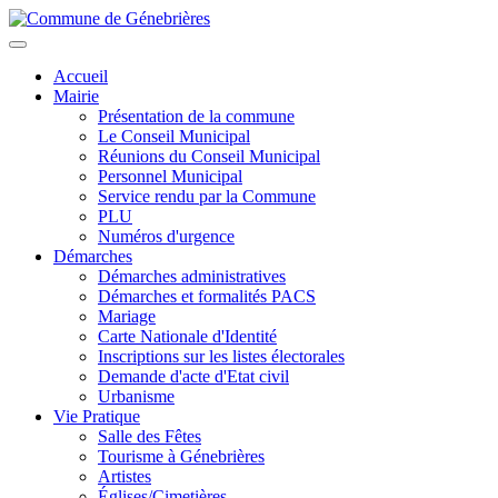
Aller
au
Toggle
contenu
navigation
Accueil
principal
Mairie
Présentation de la commune
Le Conseil Municipal
Réunions du Conseil Municipal
Personnel Municipal
Service rendu par la Commune
PLU
Numéros d'urgence
Démarches
Démarches administratives
Démarches et formalités PACS
Mariage
Carte Nationale d'Identité
Inscriptions sur les listes électorales
Demande d'acte d'Etat civil
Urbanisme
Vie Pratique
Salle des Fêtes
Tourisme à Génebrières
Artistes
Églises/Cimetières