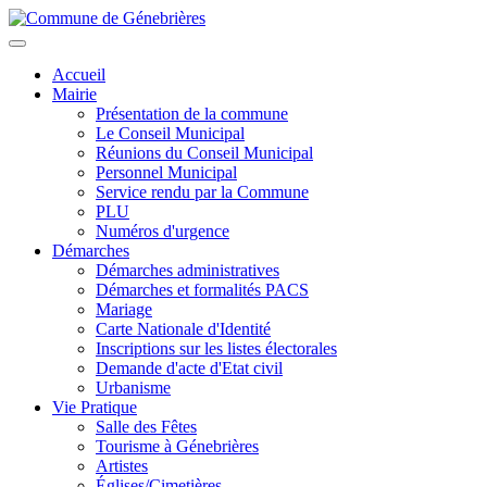
Aller
au
Toggle
contenu
navigation
Accueil
principal
Mairie
Présentation de la commune
Le Conseil Municipal
Réunions du Conseil Municipal
Personnel Municipal
Service rendu par la Commune
PLU
Numéros d'urgence
Démarches
Démarches administratives
Démarches et formalités PACS
Mariage
Carte Nationale d'Identité
Inscriptions sur les listes électorales
Demande d'acte d'Etat civil
Urbanisme
Vie Pratique
Salle des Fêtes
Tourisme à Génebrières
Artistes
Églises/Cimetières