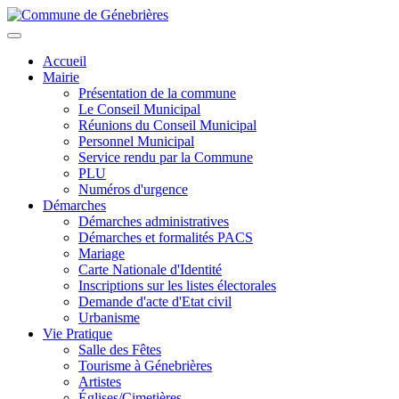
Aller
au
Toggle
contenu
navigation
Accueil
principal
Mairie
Présentation de la commune
Le Conseil Municipal
Réunions du Conseil Municipal
Personnel Municipal
Service rendu par la Commune
PLU
Numéros d'urgence
Démarches
Démarches administratives
Démarches et formalités PACS
Mariage
Carte Nationale d'Identité
Inscriptions sur les listes électorales
Demande d'acte d'Etat civil
Urbanisme
Vie Pratique
Salle des Fêtes
Tourisme à Génebrières
Artistes
Églises/Cimetières