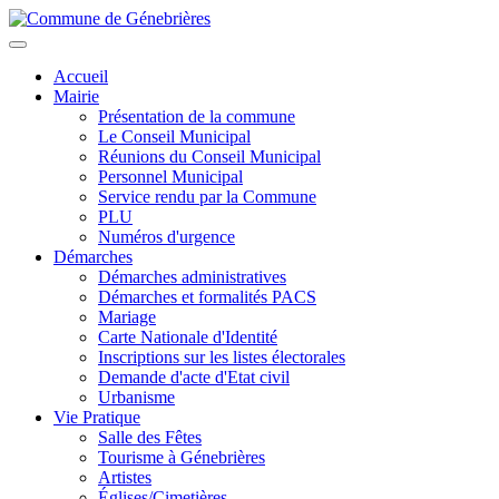
Aller
au
Toggle
contenu
navigation
Accueil
principal
Mairie
Présentation de la commune
Le Conseil Municipal
Réunions du Conseil Municipal
Personnel Municipal
Service rendu par la Commune
PLU
Numéros d'urgence
Démarches
Démarches administratives
Démarches et formalités PACS
Mariage
Carte Nationale d'Identité
Inscriptions sur les listes électorales
Demande d'acte d'Etat civil
Urbanisme
Vie Pratique
Salle des Fêtes
Tourisme à Génebrières
Artistes
Églises/Cimetières