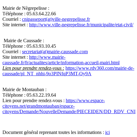
Mairie de Nègrepelisse :
Téléphone :
05.63.64.22.66
Courriel :
cnipasseport(at)ville-negrepelisse.fr
Site internet :
http://www.ville-negrepelisse.fr/municipalite/etat-civil/
Mairie de Caussade :
Téléphone : 05.63.93.10.45
Courriel :
secretariat(at)mairie-caussade.com
Site internet :
http://www.mairie-
caussade.fr/fr/actualites/article/information-accueil-mairi.html
Lien pour prendre rendez-vous :
https://www.rdv360.com/mairie-de-
caussade/pl_NT_nhhi-9o3PINfqP3MT-Qy9A
Mairie de Montauban :
Téléphone : 05.63.22.19.64
Lien pour prendre rendez-vous :
https://www.espace-
citoyens.net/grandmontauban/espace-
citoyens/Demande/NouvelleDemande/PIECEIDEN/DD_RDV_CNI
Document général reprenant toutes les informations :
ici