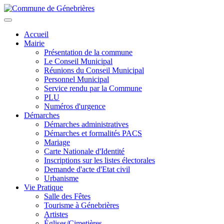
Aller
au
Toggle
contenu
navigation
Accueil
principal
Mairie
Présentation de la commune
Le Conseil Municipal
Réunions du Conseil Municipal
Personnel Municipal
Service rendu par la Commune
PLU
Numéros d'urgence
Démarches
Démarches administratives
Démarches et formalités PACS
Mariage
Carte Nationale d'Identité
Inscriptions sur les listes électorales
Demande d'acte d'Etat civil
Urbanisme
Vie Pratique
Salle des Fêtes
Tourisme à Génebrières
Artistes
Églises/Cimetières