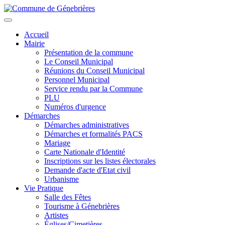
Aller
au
Toggle
contenu
navigation
Accueil
principal
Mairie
Présentation de la commune
Le Conseil Municipal
Réunions du Conseil Municipal
Personnel Municipal
Service rendu par la Commune
PLU
Numéros d'urgence
Démarches
Démarches administratives
Démarches et formalités PACS
Mariage
Carte Nationale d'Identité
Inscriptions sur les listes électorales
Demande d'acte d'Etat civil
Urbanisme
Vie Pratique
Salle des Fêtes
Tourisme à Génebrières
Artistes
Églises/Cimetières