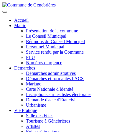
Aller
au
Toggle
contenu
navigation
Accueil
principal
Mairie
Présentation de la commune
Le Conseil Municipal
Réunions du Conseil Municipal
Personnel Municipal
Service rendu par la Commune
PLU
Numéros d'urgence
Démarches
Démarches administratives
Démarches et formalités PACS
Mariage
Carte Nationale d'Identité
Inscriptions sur les listes électorales
Demande d'acte d'Etat civil
Urbanisme
Vie Pratique
Salle des Fêtes
Tourisme à Génebrières
Artistes
Églises/Cimetières