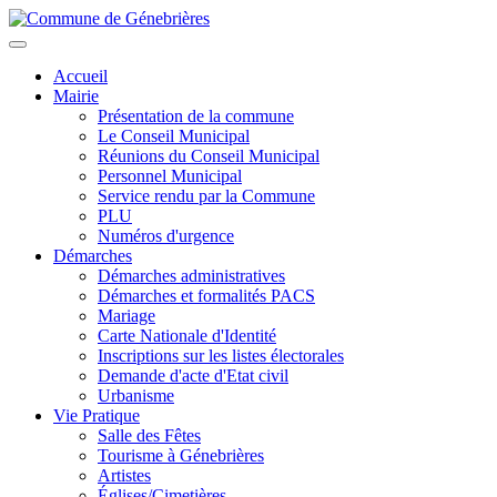
Aller
au
Toggle
contenu
navigation
Accueil
principal
Mairie
Présentation de la commune
Le Conseil Municipal
Réunions du Conseil Municipal
Personnel Municipal
Service rendu par la Commune
PLU
Numéros d'urgence
Démarches
Démarches administratives
Démarches et formalités PACS
Mariage
Carte Nationale d'Identité
Inscriptions sur les listes électorales
Demande d'acte d'Etat civil
Urbanisme
Vie Pratique
Salle des Fêtes
Tourisme à Génebrières
Artistes
Églises/Cimetières