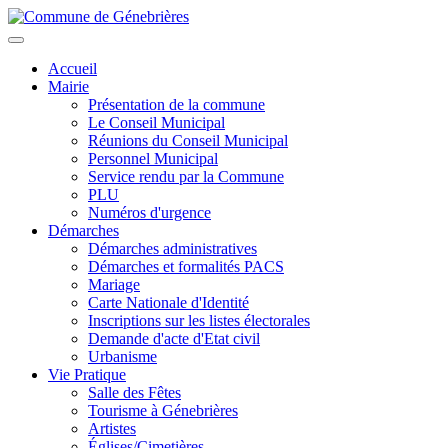
Aller
au
Toggle
contenu
navigation
Accueil
principal
Mairie
Présentation de la commune
Le Conseil Municipal
Réunions du Conseil Municipal
Personnel Municipal
Service rendu par la Commune
PLU
Numéros d'urgence
Démarches
Démarches administratives
Démarches et formalités PACS
Mariage
Carte Nationale d'Identité
Inscriptions sur les listes électorales
Demande d'acte d'Etat civil
Urbanisme
Vie Pratique
Salle des Fêtes
Tourisme à Génebrières
Artistes
Églises/Cimetières