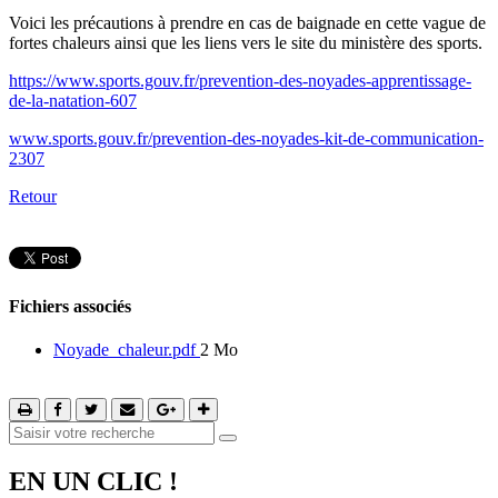
Voici les précautions à prendre en cas de baignade en cette vague de
fortes chaleurs ainsi que les liens vers le site du ministère des sports.
https://www.sports.gouv.fr/prevention-des-noyades-apprentissage-
de-la-natation-607
www.sports.gouv.fr/prevention-des-noyades-kit-de-communication-
2307
Retour
Fichiers associés
Noyade_chaleur.pdf
2 Mo
EN UN CLIC !