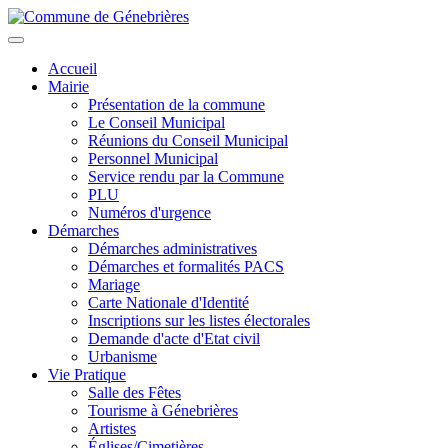
Aller
au
Toggle
contenu
navigation
Accueil
principal
Mairie
Présentation de la commune
Le Conseil Municipal
Réunions du Conseil Municipal
Personnel Municipal
Service rendu par la Commune
PLU
Numéros d'urgence
Démarches
Démarches administratives
Démarches et formalités PACS
Mariage
Carte Nationale d'Identité
Inscriptions sur les listes électorales
Demande d'acte d'Etat civil
Urbanisme
Vie Pratique
Salle des Fêtes
Tourisme à Génebrières
Artistes
Églises/Cimetières