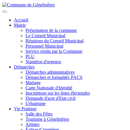
Aller
au
Toggle
contenu
navigation
Accueil
principal
Mairie
Présentation de la commune
Le Conseil Municipal
Réunions du Conseil Municipal
Personnel Municipal
Service rendu par la Commune
PLU
Numéros d'urgence
Démarches
Démarches administratives
Démarches et formalités PACS
Mariage
Carte Nationale d'Identité
Inscriptions sur les listes électorales
Demande d'acte d'Etat civil
Urbanisme
Vie Pratique
Salle des Fêtes
Tourisme à Génebrières
Artistes
Églises/Cimetières