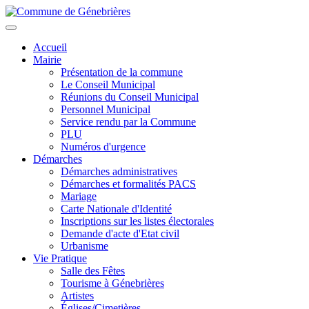
Aller
au
Toggle
contenu
navigation
Accueil
principal
Mairie
Présentation de la commune
Le Conseil Municipal
Réunions du Conseil Municipal
Personnel Municipal
Service rendu par la Commune
PLU
Numéros d'urgence
Démarches
Démarches administratives
Démarches et formalités PACS
Mariage
Carte Nationale d'Identité
Inscriptions sur les listes électorales
Demande d'acte d'Etat civil
Urbanisme
Vie Pratique
Salle des Fêtes
Tourisme à Génebrières
Artistes
Églises/Cimetières