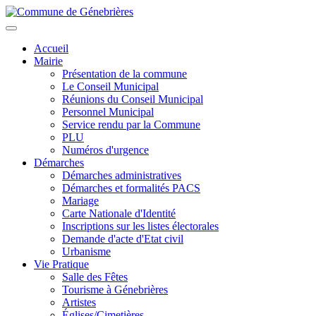
Aller
au
Toggle
contenu
navigation
Accueil
principal
Mairie
Présentation de la commune
Le Conseil Municipal
Réunions du Conseil Municipal
Personnel Municipal
Service rendu par la Commune
PLU
Numéros d'urgence
Démarches
Démarches administratives
Démarches et formalités PACS
Mariage
Carte Nationale d'Identité
Inscriptions sur les listes électorales
Demande d'acte d'Etat civil
Urbanisme
Vie Pratique
Salle des Fêtes
Tourisme à Génebrières
Artistes
Églises/Cimetières