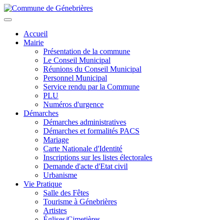
Aller
au
Toggle
contenu
navigation
Accueil
principal
Mairie
Présentation de la commune
Le Conseil Municipal
Réunions du Conseil Municipal
Personnel Municipal
Service rendu par la Commune
PLU
Numéros d'urgence
Démarches
Démarches administratives
Démarches et formalités PACS
Mariage
Carte Nationale d'Identité
Inscriptions sur les listes électorales
Demande d'acte d'Etat civil
Urbanisme
Vie Pratique
Salle des Fêtes
Tourisme à Génebrières
Artistes
Églises/Cimetières