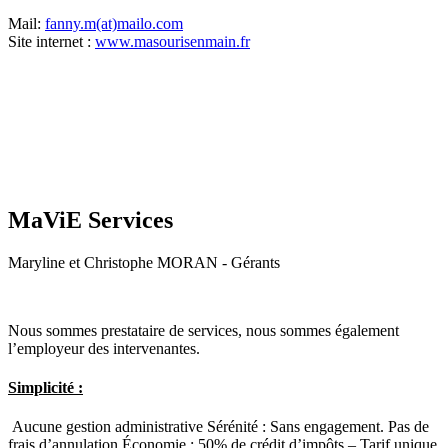
Mail:
fanny.m(at)mailo.com
Site internet :
www.masourisenmain.fr
MaViE Services
Maryline et Christophe MORAN - Gérants
Nous sommes prestataire de services, nous sommes également
l’employeur des intervenantes.
Simplicité :
Aucune gestion administrative Sérénité : Sans engagement. Pas de
frais d’annulation
Économie
: 50% de crédit d’impôts – Tarif unique