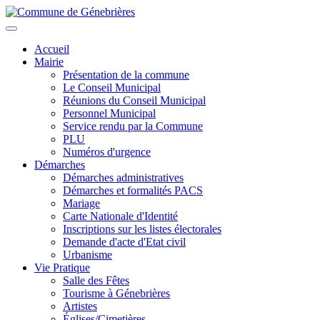
Aller
au
Toggle
contenu
navigation
Accueil
principal
Mairie
Présentation de la commune
Le Conseil Municipal
Réunions du Conseil Municipal
Personnel Municipal
Service rendu par la Commune
PLU
Numéros d'urgence
Démarches
Démarches administratives
Démarches et formalités PACS
Mariage
Carte Nationale d'Identité
Inscriptions sur les listes électorales
Demande d'acte d'Etat civil
Urbanisme
Vie Pratique
Salle des Fêtes
Tourisme à Génebrières
Artistes
Églises/Cimetières