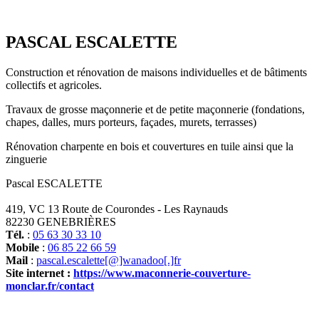
PASCAL ESCALETTE
Construction et rénovation de maisons individuelles et de bâtiments
collectifs et agricoles.
Travaux de grosse maçonnerie et de petite maçonnerie (fondations,
chapes, dalles, murs porteurs, façades, murets, terrasses)
Rénovation charpente en bois et couvertures en tuile ainsi que la
zinguerie
Pascal ESCALETTE
419, VC 13 Route de Courondes - Les Raynauds
82230 GENEBRIÈRES
Tél.
:
05 63 30 33 10
Mobile
:
06 85 22 66 59
Mail
:
pascal.escalette[@]wanadoo[.]fr
Site internet :
https://www.maconnerie-couverture-
monclar.fr/contact