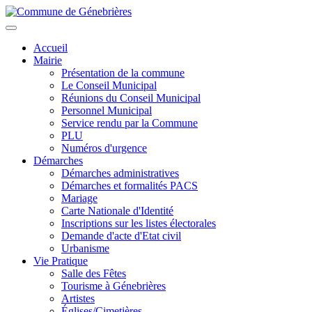
Aller
au
Toggle
contenu
navigation
Accueil
principal
Mairie
Présentation de la commune
Le Conseil Municipal
Réunions du Conseil Municipal
Personnel Municipal
Service rendu par la Commune
PLU
Numéros d'urgence
Démarches
Démarches administratives
Démarches et formalités PACS
Mariage
Carte Nationale d'Identité
Inscriptions sur les listes électorales
Demande d'acte d'Etat civil
Urbanisme
Vie Pratique
Salle des Fêtes
Tourisme à Génebrières
Artistes
Églises/Cimetières