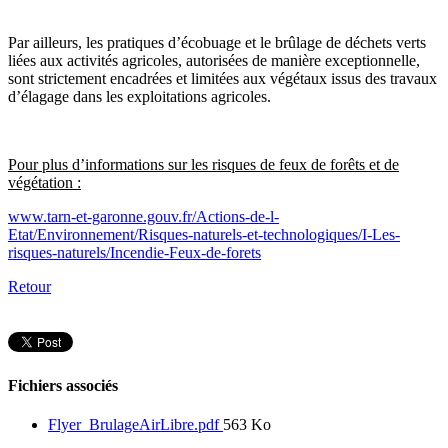
Par ailleurs, les pratiques d’écobuage et le
brûlage de
déchets verts
liées aux activités agricoles, autorisées de manière exceptionnelle,
sont strictement encadrées et limitées aux végétaux issus des travaux
d’élagage dans les exploitations agricoles.
Pour plus d’informations sur les risques de feux de forêts et de
végétation :
www.tarn-et-garonne.gouv.fr/Actions-de-l-
Etat/Environnement/Risques-naturels-et-technologiques/I-Les-
risques-naturels/Incendie-Feux-de-forets
Retour
Fichiers associés
Flyer_BrulageAirLibre.pdf
563 Ko