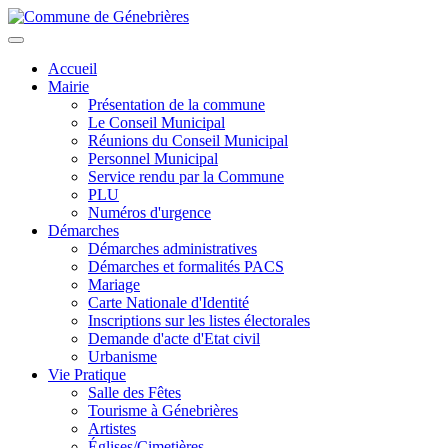
Aller
au
Toggle
contenu
navigation
Accueil
principal
Mairie
Présentation de la commune
Le Conseil Municipal
Réunions du Conseil Municipal
Personnel Municipal
Service rendu par la Commune
PLU
Numéros d'urgence
Démarches
Démarches administratives
Démarches et formalités PACS
Mariage
Carte Nationale d'Identité
Inscriptions sur les listes électorales
Demande d'acte d'Etat civil
Urbanisme
Vie Pratique
Salle des Fêtes
Tourisme à Génebrières
Artistes
Églises/Cimetières