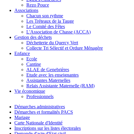
Rezo Pouce
Associations
Chacun son rythme
Les Tréteaux de la Tauge
Le Comité des Fêtes
L'Association de Chasse (ACCA)
Gestion des déchets
Déchetterie du Quercy Vert
Collecte Tri Sélectif et Ordure Ménagère
Enfance
Ecole
Cantine
ALAE de Genebrières
Etude avec les enseignantes
Assistantes Maternelles
Relais Assistante Maternelle (RAM)
Vie économique
Professionnels
Démarches administratives
Démarches et formalités PACS
Mariage
Carte Nationale d'Identité
Inscriptions sur les listes électorales
Demande d'acte d'Etat civil