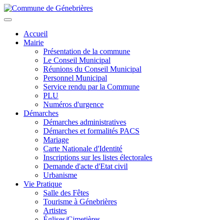
Aller
au
Toggle
contenu
navigation
Accueil
principal
Mairie
Présentation de la commune
Le Conseil Municipal
Réunions du Conseil Municipal
Personnel Municipal
Service rendu par la Commune
PLU
Numéros d'urgence
Démarches
Démarches administratives
Démarches et formalités PACS
Mariage
Carte Nationale d'Identité
Inscriptions sur les listes électorales
Demande d'acte d'Etat civil
Urbanisme
Vie Pratique
Salle des Fêtes
Tourisme à Génebrières
Artistes
Églises/Cimetières