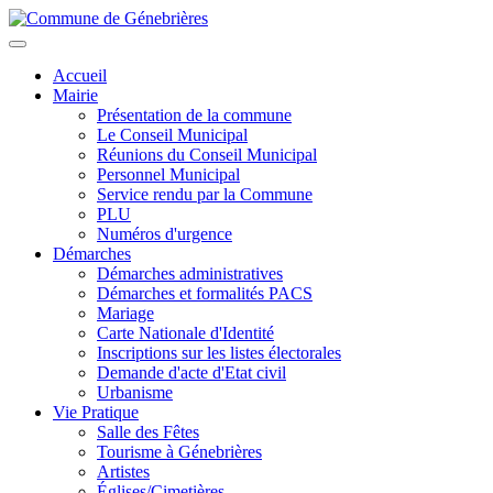
Aller
au
Toggle
contenu
navigation
Accueil
principal
Mairie
Présentation de la commune
Le Conseil Municipal
Réunions du Conseil Municipal
Personnel Municipal
Service rendu par la Commune
PLU
Numéros d'urgence
Démarches
Démarches administratives
Démarches et formalités PACS
Mariage
Carte Nationale d'Identité
Inscriptions sur les listes électorales
Demande d'acte d'Etat civil
Urbanisme
Vie Pratique
Salle des Fêtes
Tourisme à Génebrières
Artistes
Églises/Cimetières