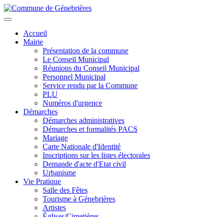
Aller
au
Toggle
contenu
navigation
Accueil
principal
Mairie
Présentation de la commune
Le Conseil Municipal
Réunions du Conseil Municipal
Personnel Municipal
Service rendu par la Commune
PLU
Numéros d'urgence
Démarches
Démarches administratives
Démarches et formalités PACS
Mariage
Carte Nationale d'Identité
Inscriptions sur les listes électorales
Demande d'acte d'Etat civil
Urbanisme
Vie Pratique
Salle des Fêtes
Tourisme à Génebrières
Artistes
Églises/Cimetières