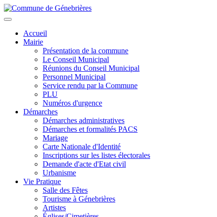
Aller
au
Toggle
contenu
navigation
Accueil
principal
Mairie
Présentation de la commune
Le Conseil Municipal
Réunions du Conseil Municipal
Personnel Municipal
Service rendu par la Commune
PLU
Numéros d'urgence
Démarches
Démarches administratives
Démarches et formalités PACS
Mariage
Carte Nationale d'Identité
Inscriptions sur les listes électorales
Demande d'acte d'Etat civil
Urbanisme
Vie Pratique
Salle des Fêtes
Tourisme à Génebrières
Artistes
Églises/Cimetières