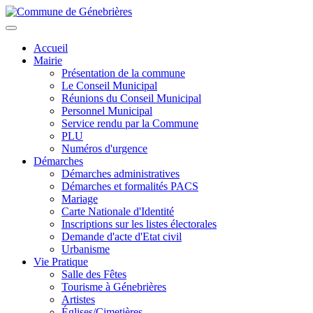
Aller
au
Toggle
contenu
navigation
Accueil
principal
Mairie
Présentation de la commune
Le Conseil Municipal
Réunions du Conseil Municipal
Personnel Municipal
Service rendu par la Commune
PLU
Numéros d'urgence
Démarches
Démarches administratives
Démarches et formalités PACS
Mariage
Carte Nationale d'Identité
Inscriptions sur les listes électorales
Demande d'acte d'Etat civil
Urbanisme
Vie Pratique
Salle des Fêtes
Tourisme à Génebrières
Artistes
Églises/Cimetières