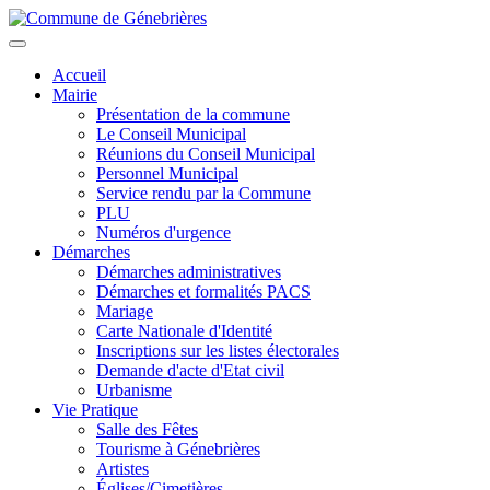
Aller
au
Toggle
contenu
navigation
Accueil
principal
Mairie
Présentation de la commune
Le Conseil Municipal
Réunions du Conseil Municipal
Personnel Municipal
Service rendu par la Commune
PLU
Numéros d'urgence
Démarches
Démarches administratives
Démarches et formalités PACS
Mariage
Carte Nationale d'Identité
Inscriptions sur les listes électorales
Demande d'acte d'Etat civil
Urbanisme
Vie Pratique
Salle des Fêtes
Tourisme à Génebrières
Artistes
Églises/Cimetières