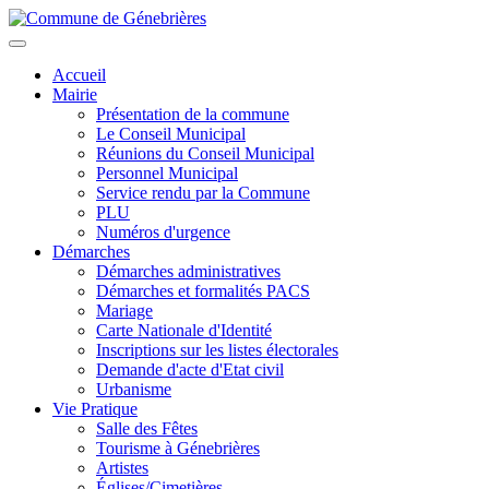
Aller
au
Toggle
contenu
navigation
Accueil
principal
Mairie
Présentation de la commune
Le Conseil Municipal
Réunions du Conseil Municipal
Personnel Municipal
Service rendu par la Commune
PLU
Numéros d'urgence
Démarches
Démarches administratives
Démarches et formalités PACS
Mariage
Carte Nationale d'Identité
Inscriptions sur les listes électorales
Demande d'acte d'Etat civil
Urbanisme
Vie Pratique
Salle des Fêtes
Tourisme à Génebrières
Artistes
Églises/Cimetières