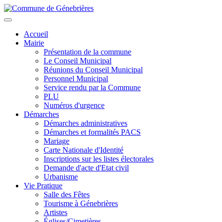
Aller
au
Toggle
contenu
navigation
Accueil
principal
Mairie
Présentation de la commune
Le Conseil Municipal
Réunions du Conseil Municipal
Personnel Municipal
Service rendu par la Commune
PLU
Numéros d'urgence
Démarches
Démarches administratives
Démarches et formalités PACS
Mariage
Carte Nationale d'Identité
Inscriptions sur les listes électorales
Demande d'acte d'Etat civil
Urbanisme
Vie Pratique
Salle des Fêtes
Tourisme à Génebrières
Artistes
Églises/Cimetières