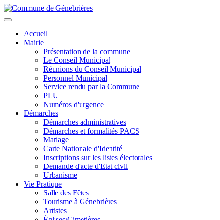
Aller
au
Toggle
contenu
navigation
Accueil
principal
Mairie
Présentation de la commune
Le Conseil Municipal
Réunions du Conseil Municipal
Personnel Municipal
Service rendu par la Commune
PLU
Numéros d'urgence
Démarches
Démarches administratives
Démarches et formalités PACS
Mariage
Carte Nationale d'Identité
Inscriptions sur les listes électorales
Demande d'acte d'Etat civil
Urbanisme
Vie Pratique
Salle des Fêtes
Tourisme à Génebrières
Artistes
Églises/Cimetières