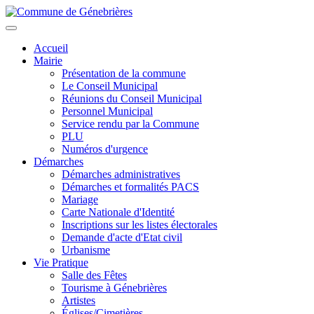
Aller
au
Toggle
contenu
navigation
Accueil
principal
Mairie
Présentation de la commune
Le Conseil Municipal
Réunions du Conseil Municipal
Personnel Municipal
Service rendu par la Commune
PLU
Numéros d'urgence
Démarches
Démarches administratives
Démarches et formalités PACS
Mariage
Carte Nationale d'Identité
Inscriptions sur les listes électorales
Demande d'acte d'Etat civil
Urbanisme
Vie Pratique
Salle des Fêtes
Tourisme à Génebrières
Artistes
Églises/Cimetières