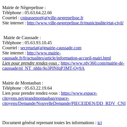
Mairie de Nègrepelisse :
Téléphone :
05.63.64.22.66
Courriel :
cnipasseport(at)ville-negrepelisse.fr
Site internet :
http://www.ville-negrepelisse.fr/municipalite/etat-civil/
Mairie de Caussade :
Téléphone : 05.63.93.10.45
Courriel :
secretariat(at)mairie-caussade.com
Site internet :
http://www.mairie-
caussade.fr/fr/actualites/article/information-accueil-mairi.html
Lien pour prendre rendez-vous :
https://www.rdv360.com/mairie-de-
caussade/pl_NT_nhhi-9o3PINfqP3MT-Qy9A
Mairie de Montauban :
Téléphone : 05.63.22.19.64
Lien pour prendre rendez-vous :
https://www.espace-
citoyens.net/grandmontauban/espace-
citoyens/Demande/NouvelleDemande/PIECEIDEN/DD_RDV_CNI
Document général reprenant toutes les informations :
ici