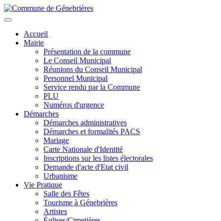
Aller
au
Toggle
contenu
navigation
Accueil
principal
Mairie
Présentation de la commune
Le Conseil Municipal
Réunions du Conseil Municipal
Personnel Municipal
Service rendu par la Commune
PLU
Numéros d'urgence
Démarches
Démarches administratives
Démarches et formalités PACS
Mariage
Carte Nationale d'Identité
Inscriptions sur les listes électorales
Demande d'acte d'Etat civil
Urbanisme
Vie Pratique
Salle des Fêtes
Tourisme à Génebrières
Artistes
Églises/Cimetières