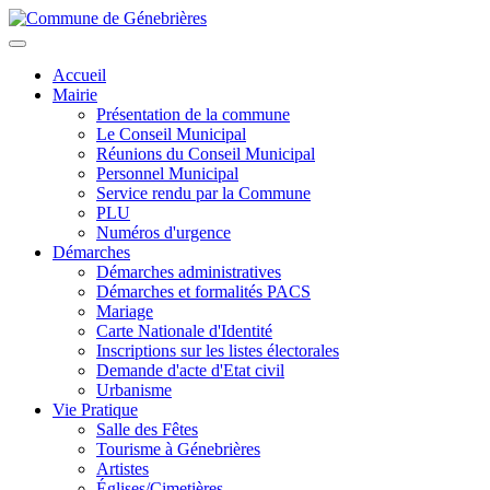
Aller
au
Toggle
contenu
navigation
Accueil
principal
Mairie
Présentation de la commune
Le Conseil Municipal
Réunions du Conseil Municipal
Personnel Municipal
Service rendu par la Commune
PLU
Numéros d'urgence
Démarches
Démarches administratives
Démarches et formalités PACS
Mariage
Carte Nationale d'Identité
Inscriptions sur les listes électorales
Demande d'acte d'Etat civil
Urbanisme
Vie Pratique
Salle des Fêtes
Tourisme à Génebrières
Artistes
Églises/Cimetières