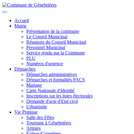
Aller
au
Toggle
contenu
navigation
Accueil
principal
Mairie
Présentation de la commune
Le Conseil Municipal
Réunions du Conseil Municipal
Personnel Municipal
Service rendu par la Commune
PLU
Numéros d'urgence
Démarches
Démarches administratives
Démarches et formalités PACS
Mariage
Carte Nationale d'Identité
Inscriptions sur les listes électorales
Demande d'acte d'Etat civil
Urbanisme
Vie Pratique
Salle des Fêtes
Tourisme à Génebrières
Artistes
Églises/Cimetières